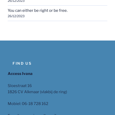
26/12/2023
You can either be right or be free.
26/12/2023
FIND US
Access Ivana
Sloestraat 16
1826 CV Alkmaar (vlakbij de ring)
Mobiel: 06-18 728 162