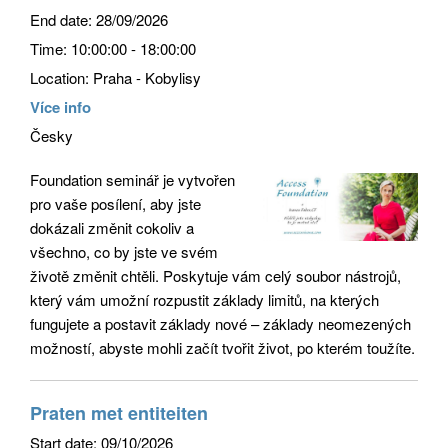
End date:
28/09/2026
Time:
10:00:00 - 18:00:00
Location:
Praha - Kobylisy
Více info
Česky
Foundation seminář je vytvořen
pro vaše posílení, aby jste
dokázali změnit cokoliv a
všechno, co by jste ve svém
životě změnit chtěli. Poskytuje vám celý soubor nástrojů,
který vám umožní rozpustit základy limitů, na kterých
fungujete a postavit základy nové – základy neomezených
možností, abyste mohli začít tvořit život, po kterém toužíte.
Praten met entiteiten
Start date:
09/10/2026