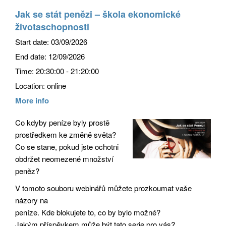
Jak se stát penězi – škola ekonomické
životaschopnosti
Start date:
03/09/2026
End date:
12/09/2026
Time:
20:30:00 - 21:20:00
Location:
online
More info
Co kdyby peníze byly prostě
prostředkem ke změně světa?
Co se stane, pokud jste ochotni
obdržet neomezené množství
peněz?
V tomoto souboru webinářů můžete prozkoumat vaše
názory na
peníze. Kde blokujete to, co by bylo možné?
Jakým příspěvkem může být tato serie pro vás?