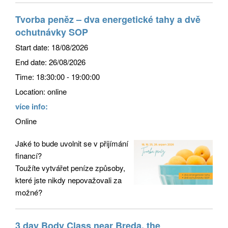
Tvorba peněz – dva energetické tahy a dvě
ochutnávky SOP
Start date:
18/08/2026
End date:
26/08/2026
Time:
18:30:00 - 19:00:00
Location:
online
více info:
Online
Jaké to bude uvolnit se v přijímání
financí?
Toužíte v
ytvářet peníze způsoby,
které jste nikdy nepovažovali za
možné?
3 day Body Class near Breda, the