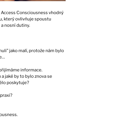
ý Access Consciousness vhodný
 který ovlivňuje spoustu
a nosní dutiny.
uli” jako malí, protože nám bylo
je…
 přijímáme informace.
a jaké by to bylo znova se
ělo poskytuje?
praxi?
ousness.