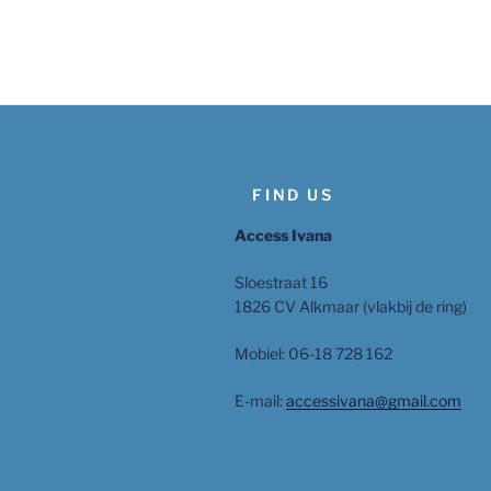
FIND US
Access Ivana
Sloestraat 16
1826 CV Alkmaar (vlakbij de ring)
Mobiel: 06-18 728 162
E-mail:
accessivana@gmail.com