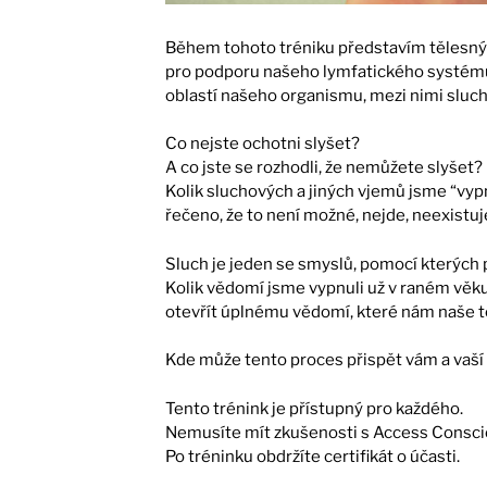
Během tohoto tréniku představím tělesn
pro podporu našeho lymfatického systému,
oblastí našeho organismu, mezi nimi sluch 
Co nejste ochotni slyšet?
A co jste se rozhodli, že nemůžete slyšet?
Kolik sluchových a jiných vjemů jsme “vypn
řečeno, že to není možné, nejde, neexistu
Sluch je jeden se smyslů, pomocí kterých
Kolik vědomí jsme vypnuli už v raném věku 
otevřít úplnému vědomí, které nám naše t
Kde může tento proces přispět vám a vaší 
Tento trénink je přístupný pro každého.
Nemusíte mít zkušenosti s Access Consci
Po tréninku obdržíte certifikát o účasti.