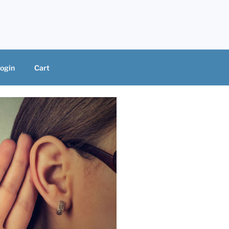
ogin
Cart