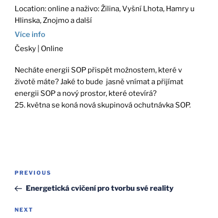
Location:
online a naživo: Žilina, Vyšní Lhota, Hamry u
Hlinska, Znojmo a další
Více info
Česky | Online
Necháte energii SOP přispět možnostem, které v
životě máte? Jaké to bude jasně vnímat a přijímat
energii SOP a nový prostor, které otevírá?
25. května se koná nová skupinová ochutnávka SOP.
Post
Previous
PREVIOUS
navigation
Post
Energetická cvičení pro tvorbu své reality
Next
NEXT