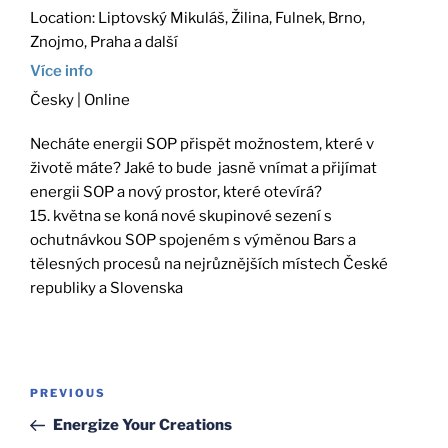
Location:
Liptovský Mikuláš, Žilina, Fulnek, Brno,
Znojmo, Praha a další
Více info
Česky | Online
Necháte energii SOP přispět možnostem, které v
životě máte? Jaké to bude jasně vnímat a přijímat
energii SOP a nový prostor, které otevírá?
15. května se koná nové skupinové sezení s
ochutnávkou SOP spojeném s výměnou Bars a
tělesných procesů na nejrůznějších místech České
republiky a Slovenska
Post
Previous
PREVIOUS
navigation
Post
Energize Your Creations