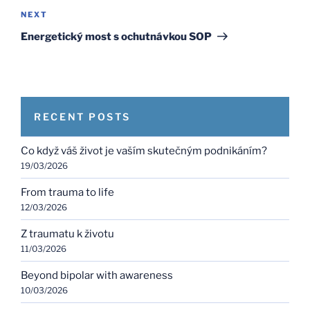
Next
NEXT
Post
Energetický most s ochutnávkou SOP
RECENT POSTS
Co když váš život je vaším skutečným podnikáním?
19/03/2026
From trauma to life
12/03/2026
Z traumatu k životu
11/03/2026
Beyond bipolar with awareness
10/03/2026