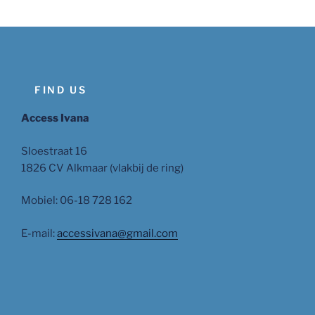
FIND US
Access Ivana
Sloestraat 16
1826 CV Alkmaar (vlakbij de ring)
Mobiel: 06-18 728 162
E-mail:
accessivana@gmail.com