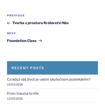
Post
Previous
PREVIOUS
navigation
Post
Tvorba z prostoru Království Nás
Next
NEXT
Post
Foundation Class
RECENT POSTS
Co když váš život je vaším skutečným podnikáním?
19/03/2026
From trauma to life
12/03/2026