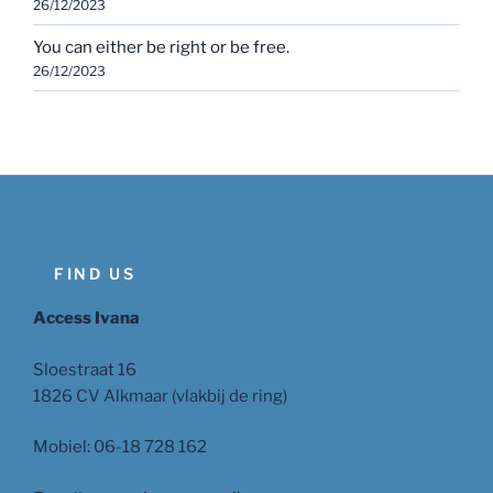
26/12/2023
You can either be right or be free.
26/12/2023
FIND US
Access Ivana
Sloestraat 16
1826 CV Alkmaar (vlakbij de ring)
Mobiel: 06-18 728 162