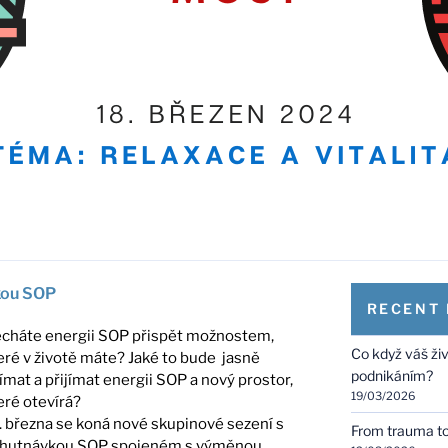
kou SOP
RECENT
cháte energii SOP přispět možnostem,
Co když váš ži
eré v životě máte? Jaké to bude jasně
podnikáním?
ímat a přijímat energii SOP a nový prostor,
19/03/2026
eré otevírá?
. března se koná nové skupinové sezení s
From trauma to 
hutnávkou SOP spojeném s výměnou