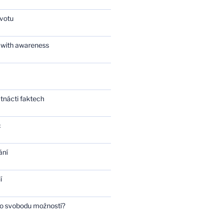
ivotu
 with awareness
tnácti faktech
c
ání
í
bo svobodu možností?