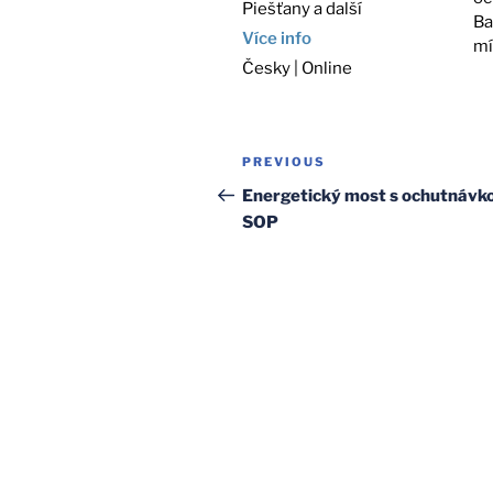
Piešťany a další
Ba
Více info
mí
Česky | Online
Post
Previous
PREVIOUS
navigation
Post
Energetický most s ochutnávk
SOP