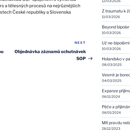
12/03/2026
rs a tělesných procesů na nejrůznějších
Z traumatu k ž
stech České republiky a Slovenska
11/03/2026
Beyond bipolar
10/03/2026
Už ne-bipolární
NEXT
Next
10/03/2026
Post
ou
Objednávka záznamů ochutnávek
SOP
Holandsko v pa
08/03/2025
Vesmír je bore
04/03/2025
Expanze přijím
06/11/2024
Péče a přijímán
06/01/2024
Mít pravdu ne
26/12/2023