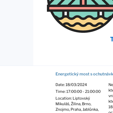
Energetický most s ochutnáv
Date:
18/03/2024
Ne
kt
Time:
17:00:00 - 21:00:00
vn
Location:
Liptovský
kt
Mikuláš, Žilina, Brno,
18
Znojmo, Praha, Jablůnka,
oc