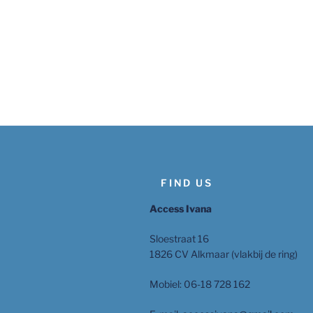
FIND US
Access Ivana
Sloestraat 16
1826 CV Alkmaar (vlakbij de ring)
Mobiel: 06-18 728 162