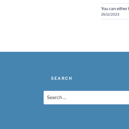
You can either b
26/12/2023
SEARCH
Search
for: