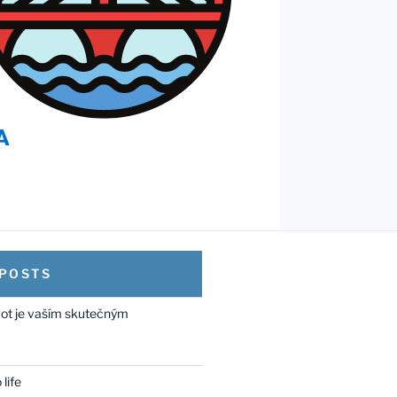
 POSTS
vot je vaším skutečným
life