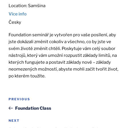
Location:
Samšina
Více info
Česky
Foundation seminář je vytvořen pro vaše posílení, aby
jste dokázali změnit cokoliv a všechno, co by jste ve
svém životě změnit chtěli. Poskytuje vám celý soubor
nástrojů, který vám umožní rozpustit základy limitů, na
kterých fungujete a postavit základy nové – základy
neomezených možností, abyste mohli začít tvořit život,
po kterém toužíte.
Post
Previous
PREVIOUS
navigation
Post
Foundation Class
Next
NEXT