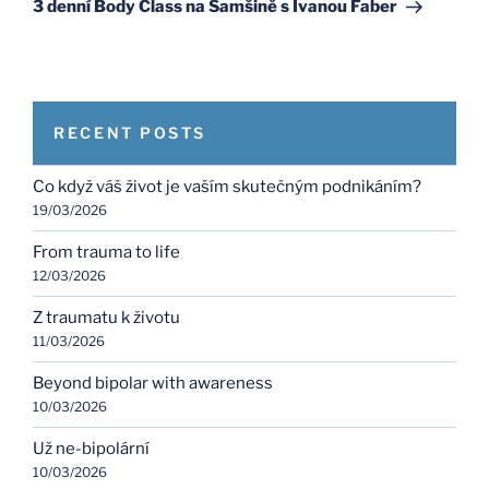
Post
3 denní Body Class na Samšině s Ivanou Faber
RECENT POSTS
Co když váš život je vaším skutečným podnikáním?
19/03/2026
From trauma to life
12/03/2026
Z traumatu k životu
11/03/2026
Beyond bipolar with awareness
10/03/2026
Už ne-bipolární
10/03/2026