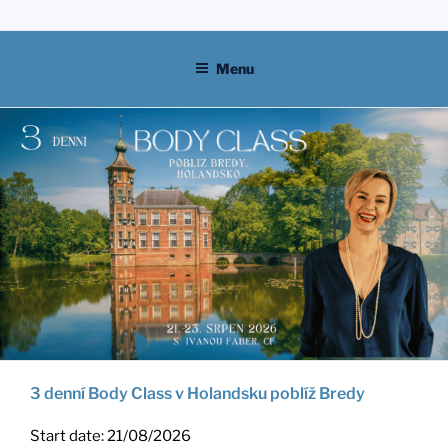
Skip
to
content
Menu
3 denní Body Class v Holandsku poblíž Bredy
Start date:
21/08/2026