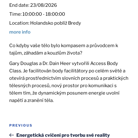
End date:
23/08/2026
Time:
10:00:00 - 18:00:00
Location:
Holandsko poblíž Bredy
more info
Co kdyby vaše tělo bylo kompasem a průvodcem k
tajům, záhadám a kouzlům života?
Gary Douglas a Dr. Dain Heer vytvořili Access Body
Class. Je facilitován body facilitátory po celém světě a
otevírá prostřednictvím slovních procesů a praktických
télesných procesů, nový prostor pro komunikaci s
tělem tím, že dynamickým posunem energie uvolní
napětí a zranění těla.
Post
Previous
PREVIOUS
navigation
Post
Energetická cvičení pro tvorbu své reality