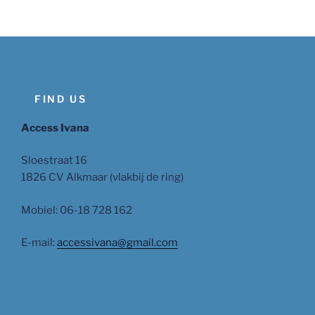
FIND US
Access Ivana
Sloestraat 16
1826 CV Alkmaar (vlakbij de ring)
Mobiel: 06-18 728 162
E-mail:
accessivana@gmail.com