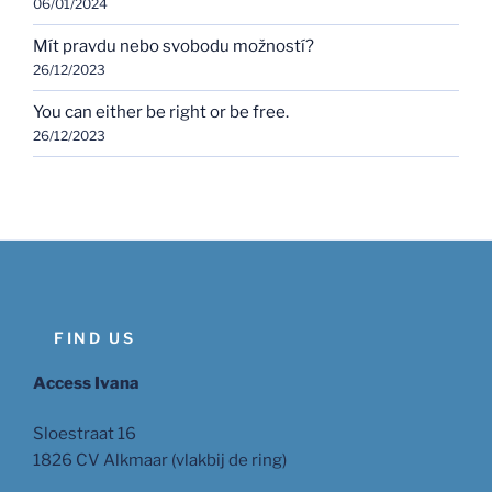
06/01/2024
Mít pravdu nebo svobodu možností?
26/12/2023
You can either be right or be free.
26/12/2023
FIND US
Access Ivana
Sloestraat 16
1826 CV Alkmaar (vlakbij de ring)