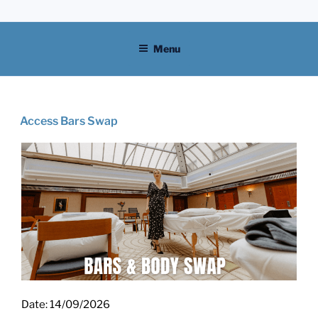
Skip
to
content
Menu
Access Bars Swap
Date:
14/09/2026