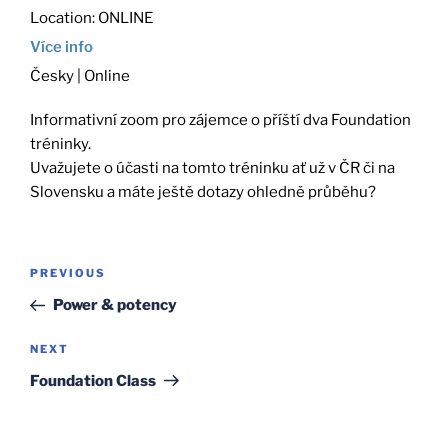
Location:
ONLINE
Více info
Česky | Online
Informativní zoom pro zájemce o příští dva Foundation
tréninky.
Uvažujete o účasti na tomto tréninku ať už v ČR či na
Slovensku a máte ještě dotazy ohledně průběhu?
Post
Previous
PREVIOUS
navigation
Post
Power & potency
Next
NEXT
Post
Foundation Class