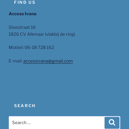
FIND US
Access Ivana
Sloestraat 16
1826 CV Alkmaar (vlakbij de ring)
Mobiel: 06-18 728 162
E-mail:
accessivana@gmail.com
SEARCH
Search
Search
for: