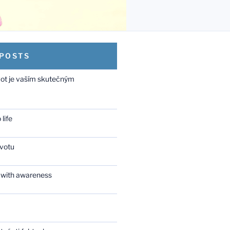
 POSTS
vot je vaším skutečným
life
ivotu
 with awareness