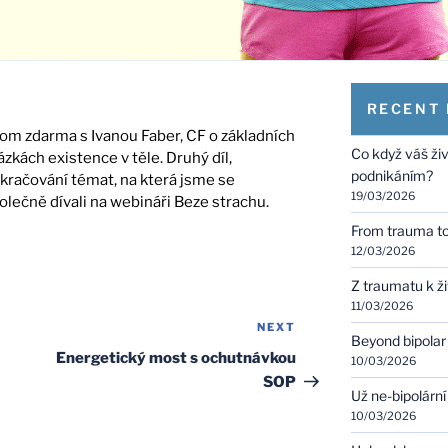
RECENT
om zdarma s Ivanou Faber, CF o základních
Co když váš ži
ázkách existence v těle. Druhý díl,
podnikáním?
kračování témat, na která jsme se
19/03/2026
olečně dívali na webináři Beze strachu.
From trauma to 
12/03/2026
Z traumatu k ž
11/03/2026
NEXT
Next
Beyond bipolar
Post
Energetický most s ochutnávkou
10/03/2026
SOP
Už ne-bipolární
10/03/2026