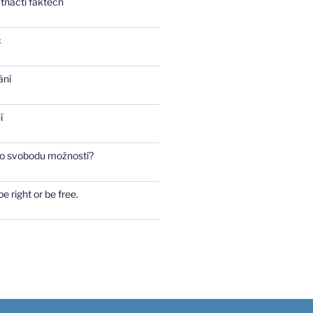
tnácti faktech
c
ání
í
bo svobodu možností?
e right or be free.