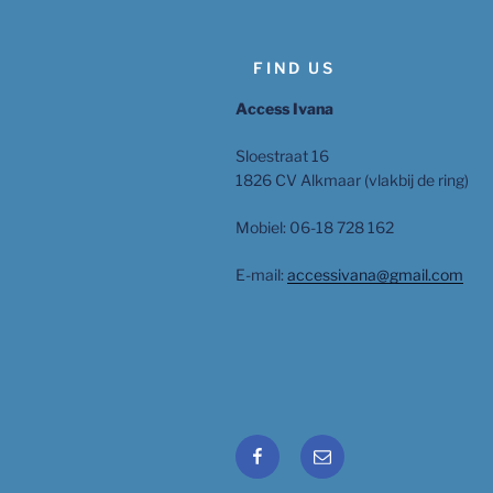
FIND US
Access Ivana
Sloestraat 16
1826 CV Alkmaar (vlakbij de ring)
Mobiel: 06-18 728 162
E-mail:
accessivana@gmail.com
Facebook
Email
Ivana