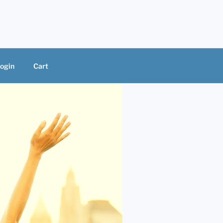
ogin
Cart