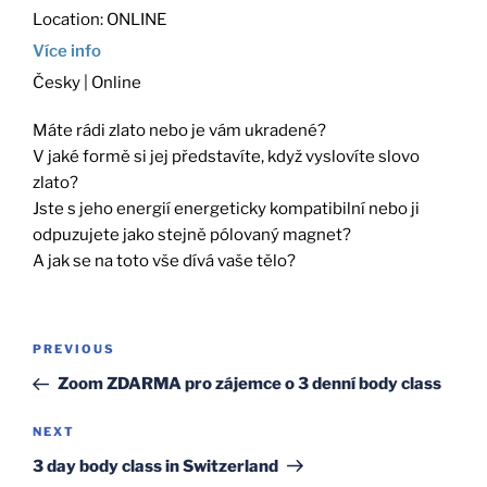
Location:
ONLINE
Více info
Česky | Online
Máte rádi zlato nebo je vám ukradené?
V jaké formě si jej představíte, když vyslovíte slovo
zlato?
Jste s jeho energií energeticky kompatibilní nebo ji
odpuzujete jako stejně pólovaný magnet?
A jak se na toto vše dívá vaše tělo?
Post
Previous
PREVIOUS
navigation
Post
Zoom ZDARMA pro zájemce o 3 denní body class
Next
NEXT
Post
3 day body class in Switzerland