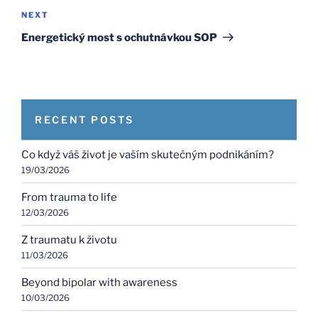
Next
NEXT
Post
Energetický most s ochutnávkou SOP
RECENT POSTS
Co když váš život je vaším skutečným podnikáním?
19/03/2026
From trauma to life
12/03/2026
Z traumatu k životu
11/03/2026
Beyond bipolar with awareness
10/03/2026