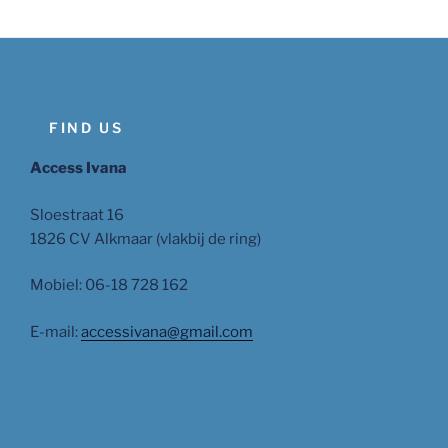
FIND US
Access Ivana
Sloestraat 16
1826 CV Alkmaar (vlakbij de ring)
Mobiel: 06-18 728 162
E-mail:
accessivana@gmail.com