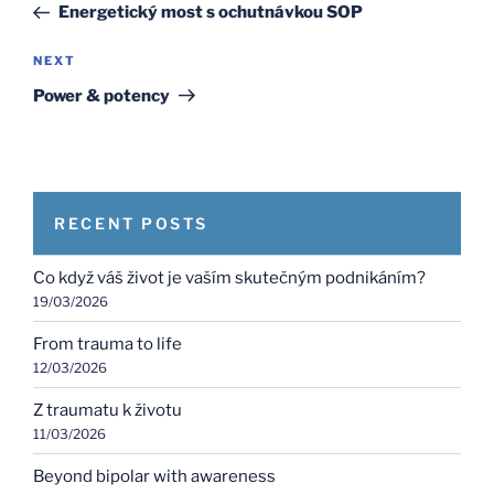
Post
Energetický most s ochutnávkou SOP
Next
NEXT
Post
Power & potency
RECENT POSTS
Co když váš život je vaším skutečným podnikáním?
19/03/2026
From trauma to life
12/03/2026
Z traumatu k životu
11/03/2026
Beyond bipolar with awareness