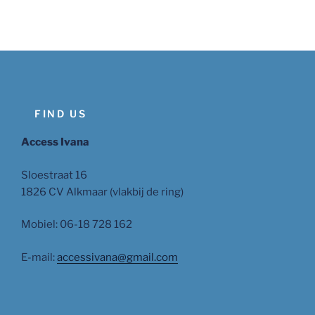
FIND US
Access Ivana
Sloestraat 16
1826 CV Alkmaar (vlakbij de ring)
Mobiel: 06-18 728 162
E-mail:
accessivana@gmail.com