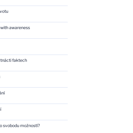
ivotu
 with awareness
tnácti faktech
c
ání
í
bo svobodu možností?