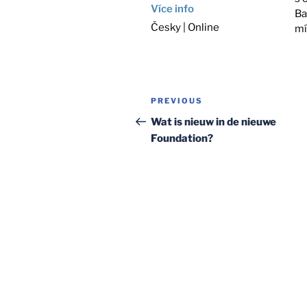
Více info
Ba
Česky | Online
mí
Post
Previous
PREVIOUS
navigation
Post
Wat is nieuw in de nieuwe
Foundation?