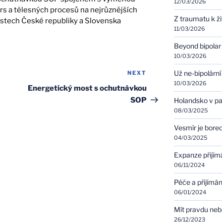
12/03/2026
rs a tělesných procesů na nejrůznějších
Z traumatu k ž
stech České republiky a Slovenska
11/03/2026
Beyond bipolar
10/03/2026
Už ne-bipolární
NEXT
Next
10/03/2026
Post
Energetický most s ochutnávkou
SOP
Holandsko v pa
08/03/2025
Vesmír je bore
04/03/2025
Expanze přijím
06/11/2024
Péče a přijímán
06/01/2024
Mít pravdu ne
26/12/2023