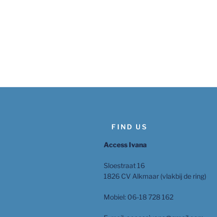
FIND US
Access Ivana
Sloestraat 16
1826 CV Alkmaar (vlakbij de ring)
Mobiel: 06-18 728 162