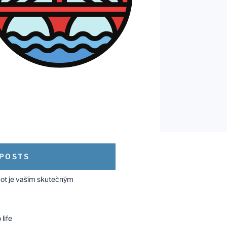
 POSTS
vot je vaším skutečným
life