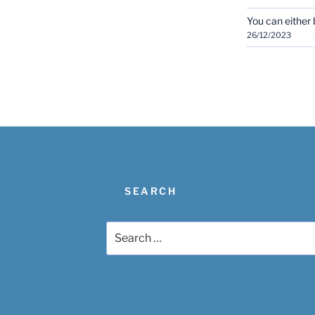
You can either b
26/12/2023
SEARCH
Search
for: