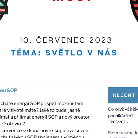
kou SOP
RECENT
cháte energii SOP přispět možnostem,
Co když váš ži
eré v životě máte? Jaké to bude jasně
podnikáním?
ímat a přijímat energii SOP a nový prostor,
19/03/2026
eré otevírá?
. července se koná nové skupinové sezení
From trauma to 
ochutnávkou SOP spojeném s výměnou