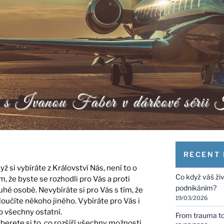
RECENT
yž si vybíráte z Království Nás, není to o
Co když váš ži
m, že byste se rozhodli pro Vás a proti
podnikáním?
uhé osobě. Nevybíráte si pro Vás s tím, že
19/03/2026
loučíte někoho jiného. Vybíráte pro Vás i
o všechny ostatní.
From trauma to 
berete si to, co rozšíří všechny možnosti,