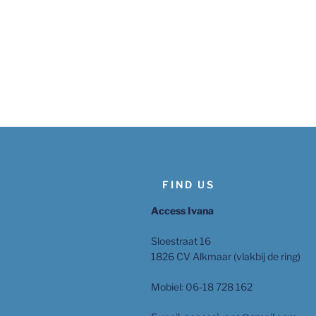
FIND US
Access Ivana
Sloestraat 16
1826 CV Alkmaar (vlakbij de ring)
Mobiel: 06-18 728 162