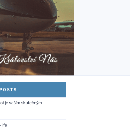
 POSTS
vot je vaším skutečným
life