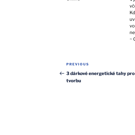
vč
Kd
uv
vo
ne
~ 
Post
Previous
PREVIOUS
navigation
Post
3 dárkové energetické tahy pro
tvorbu