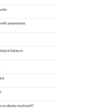
ivotu
 with awareness
tnácti faktech
c
ání
í
bo svobodu možností?