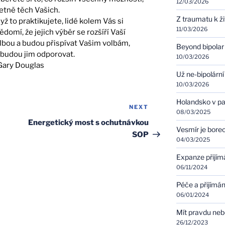
12/03/2026
etně těch Vašich.
Z traumatu k ž
yž to praktikujete, lidé kolem Vás si
11/03/2026
ědomí, že jejich výběr se rozšíří Vaší
lbou a budou přispívat Vašim volbám,
Beyond bipolar
budou jim odporovat.
10/03/2026
Gary Douglas
Už ne-bipolární
10/03/2026
Holandsko v pa
NEXT
Next
08/03/2025
Post
Energetický most s ochutnávkou
Vesmír je bore
SOP
04/03/2025
Expanze přijím
06/11/2024
Péče a přijímán
06/01/2024
Mít pravdu ne
26/12/2023