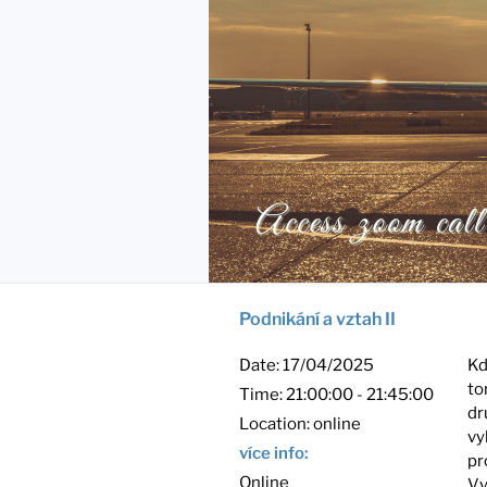
Podnikání a vztah II
Date:
17/04/2025
Kd
to
Time:
21:00:00 - 21:45:00
dr
Location:
online
vy
více info:
pr
Online
Vy