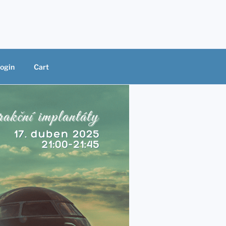
ogin
Cart