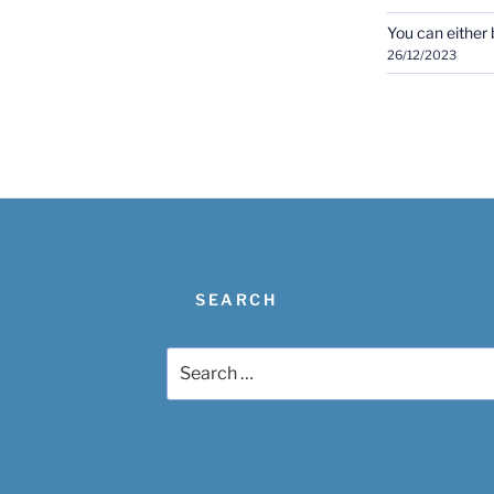
You can either b
26/12/2023
SEARCH
Search
for: