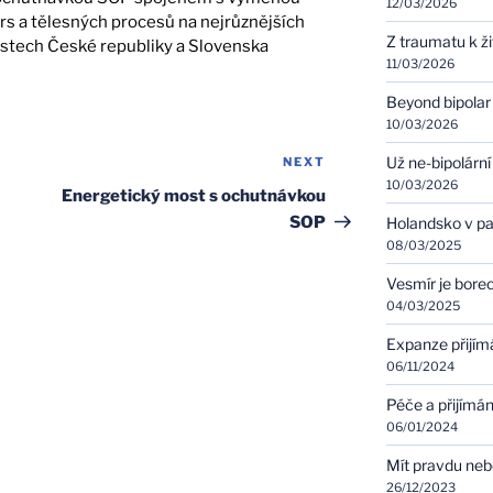
12/03/2026
rs a tělesných procesů na nejrůznějších
Z traumatu k ž
stech České republiky a Slovenska
11/03/2026
Beyond bipolar
10/03/2026
Už ne-bipolární
NEXT
Next
10/03/2026
Post
Energetický most s ochutnávkou
SOP
Holandsko v pa
08/03/2025
Vesmír je bore
04/03/2025
Expanze přijím
06/11/2024
Péče a přijímán
06/01/2024
Mít pravdu ne
26/12/2023