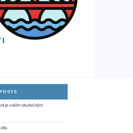
 POSTS
vot je vaším skutečným
life