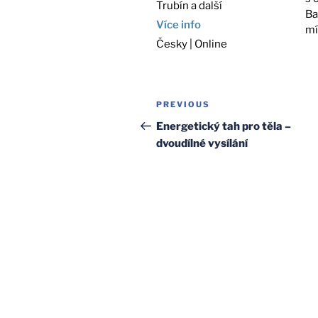
Trubín a další
Ba
Více info
mí
Česky | Online
Post
Previous
PREVIOUS
navigation
Post
Energetický tah pro těla –
dvoudílné vysílání