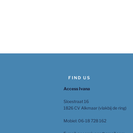
FIND US
Access Ivana
Sloestraat 16
1826 CV Alkmaar (vlakbij de ring)
Mobiel: 06-18 728 162