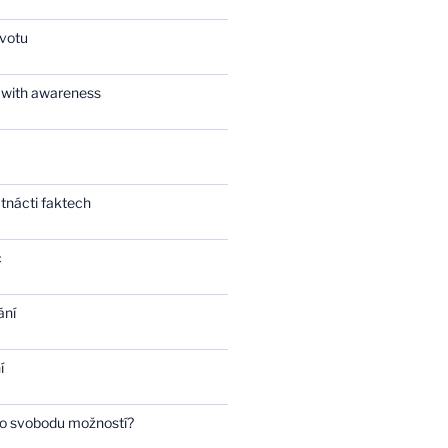
ivotu
 with awareness
tnácti faktech
c
ání
í
bo svobodu možností?