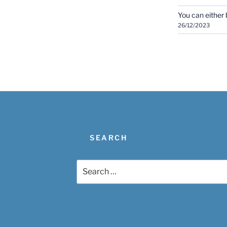
You can either b
26/12/2023
SEARCH
Search
for: