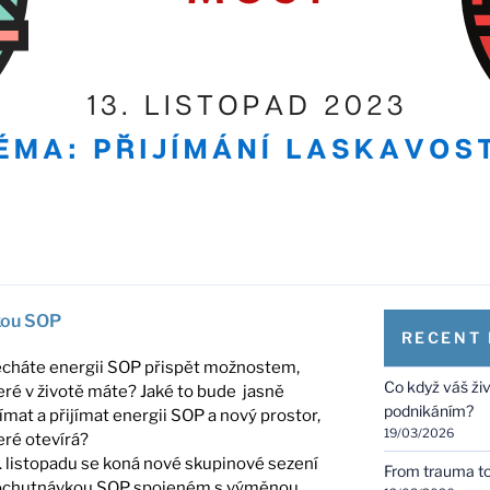
kou SOP
RECENT
cháte energii SOP přispět možnostem,
Co když váš ži
eré v životě máte? Jaké to bude jasně
podnikáním?
ímat a přijímat energii SOP a nový prostor,
19/03/2026
eré otevírá?
. listopadu se koná nové skupinové sezení
From trauma to 
ochutnávkou SOP spojeném s výměnou