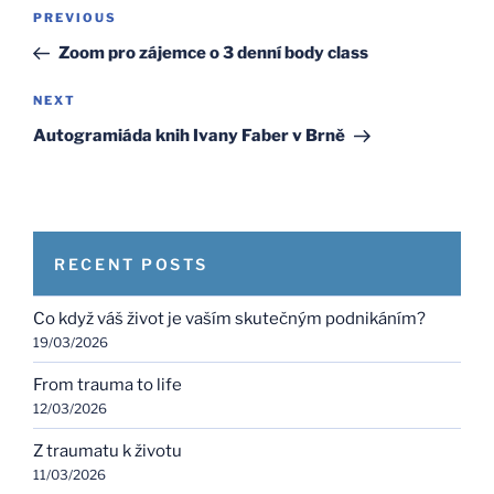
Post
Previous
PREVIOUS
navigation
Post
Zoom pro zájemce o 3 denní body class
Next
NEXT
Post
Autogramiáda knih Ivany Faber v Brně
RECENT POSTS
Co když váš život je vaším skutečným podnikáním?
19/03/2026
From trauma to life
12/03/2026
Z traumatu k životu
11/03/2026