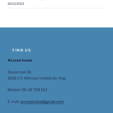
26/12/2023
FIND US
Access Ivana
Sloestraat 16
1826 CV Alkmaar (vlakbij de ring)
Mobiel: 06-18 728 162
E-mail:
accessivana@gmail.com