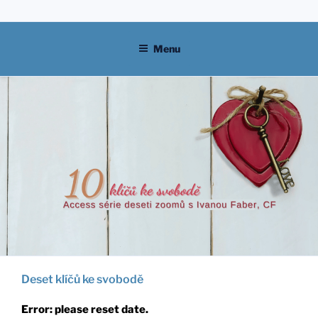
Skip
to
content
Menu
Deset klíčů ke svobodě
Error: please reset date.