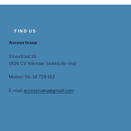
FIND US
Access Ivana
Sloestraat 16
1826 CV Alkmaar (vlakbij de ring)
Mobiel: 06-18 728 162
E-mail:
accessivana@gmail.com