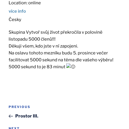
Location:
online
více info
Česky
Skupina Vytvoř svůj život překročila v polovině
listopadu 5000 členů!!!
Děkuji všem, kdo jste v ní zapojeni.
Na oslavu tohoto mezníku budu 5. prosince večer
facilitovat 5000 sekund na téma dle vašeho výběru!
5000 sekund to je 83 minut
Post
Previous
PREVIOUS
navigation
Post
Prostor III.
NEXT