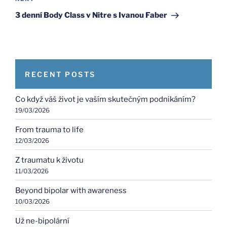
Next
Post
3 denní Body Class v Nitre s Ivanou Faber
RECENT POSTS
Co když váš život je vaším skutečným podnikáním?
19/03/2026
From trauma to life
12/03/2026
Z traumatu k životu
11/03/2026
Beyond bipolar with awareness
10/03/2026
Už ne-bipolární