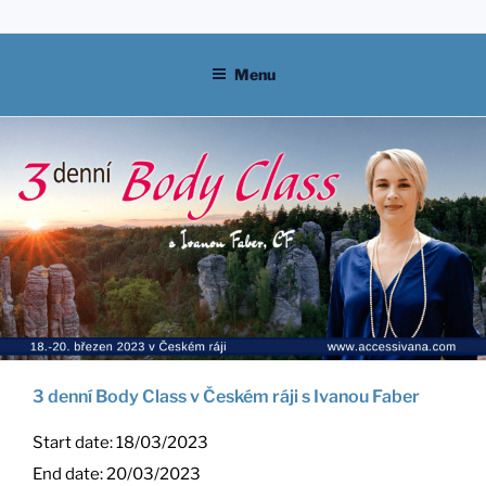
Skip
to
content
Menu
3 denní Body Class v Českém ráji s Ivanou Faber
Start date:
18/03/2023
End date:
20/03/2023