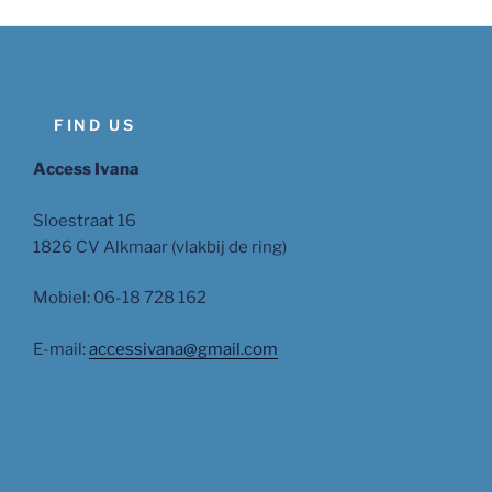
FIND US
Access Ivana
Sloestraat 16
1826 CV Alkmaar (vlakbij de ring)
Mobiel: 06-18 728 162
E-mail:
accessivana@gmail.com