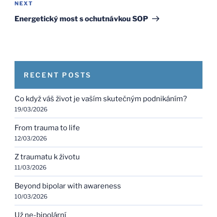
Next
NEXT
Post
Energetický most s ochutnávkou SOP
RECENT POSTS
Co když váš život je vaším skutečným podnikáním?
19/03/2026
From trauma to life
12/03/2026
Z traumatu k životu
11/03/2026
Beyond bipolar with awareness
10/03/2026
Už ne-bipolární