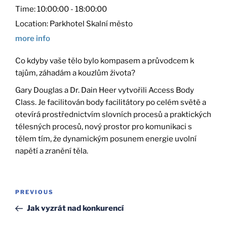
Time:
10:00:00 - 18:00:00
Location:
Parkhotel Skalní město
more info
Co kdyby vaše tělo bylo kompasem a průvodcem k
tajům, záhadám a kouzlům života?
Gary Douglas a Dr. Dain Heer vytvořili Access Body
Class. Je facilitován body facilitátory po celém světě a
otevírá prostřednictvím slovních procesů a praktických
télesných procesů, nový prostor pro komunikaci s
tělem tím, že dynamickým posunem energie uvolní
napětí a zranění těla.
Post
Previous
PREVIOUS
navigation
Post
Jak vyzrát nad konkurencí