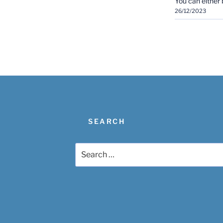
You can either b
26/12/2023
SEARCH
Search
for: