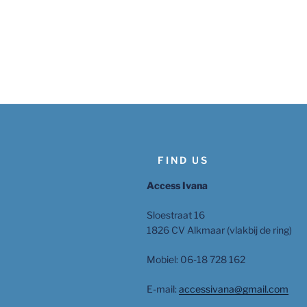
FIND US
Access Ivana
Sloestraat 16
1826 CV Alkmaar (vlakbij de ring)
Mobiel: 06-18 728 162
E-mail:
accessivana@gmail.com