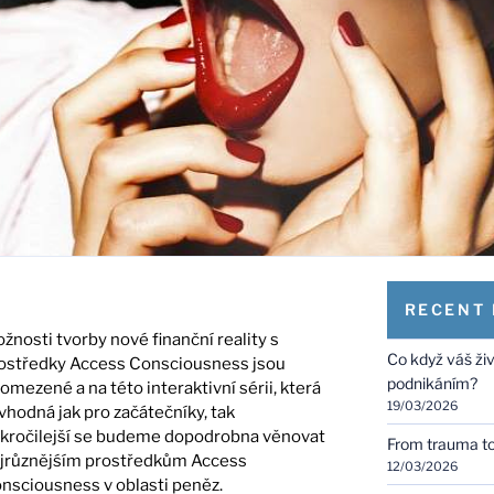
RECENT
žnosti tvorby nové finanční reality s
Co když váš ži
ostředky Access Consciousness jsou
podnikáním?
omezené a na této interaktivní sérii, která
19/03/2026
 vhodná jak pro začátečníky, tak
kročilejší se budeme dopodrobna věnovat
From trauma to 
jrůznějśím prostředkům Access
12/03/2026
nsciousness v oblasti peněz.