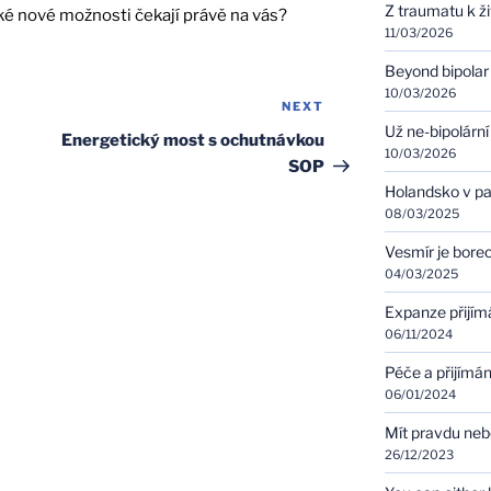
Z traumatu k ž
ké nové možnosti čekají právě na vás?
11/03/2026
Beyond bipolar
10/03/2026
NEXT
Next
Už ne-bipolární
Post
Energetický most s ochutnávkou
10/03/2026
SOP
Holandsko v pa
08/03/2025
Vesmír je bore
04/03/2025
Expanze přijím
06/11/2024
Péče a přijímán
06/01/2024
Mít pravdu ne
26/12/2023