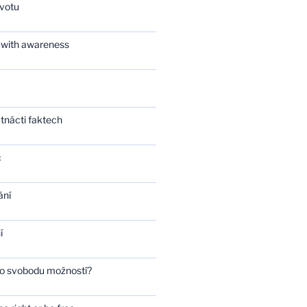
ivotu
 with awareness
tnácti faktech
c
ání
í
bo svobodu možností?