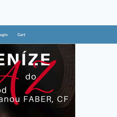
ogin
Cart