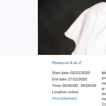
Peníze od A do Z
Start date:
02/12/2020
Mo
pr
End date:
17/12/2020
ne
Time:
00:00:00 - 00:00:00
je
Location:
online
po
Více informací:
ne
Co