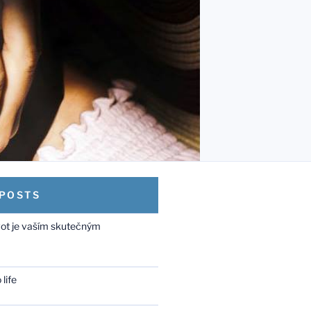
 POSTS
vot je vaším skutečným
life