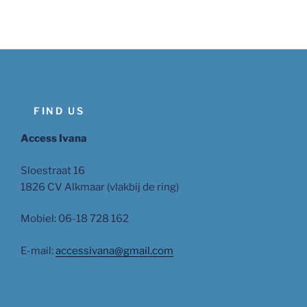
FIND US
Access Ivana
Sloestraat 16
1826 CV Alkmaar (vlakbij de ring)
Mobiel: 06-18 728 162
E-mail:
accessivana@gmail.com