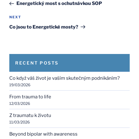
Post
Energetický most s ochutnávkou SOP
Next
NEXT
Post
Co jsou to Energetické mosty?
RECENT POSTS
Co když váš život je vaším skutečným podnikáním?
19/03/2026
From trauma to life
12/03/2026
Z traumatu k životu
11/03/2026
Beyond bipolar with awareness