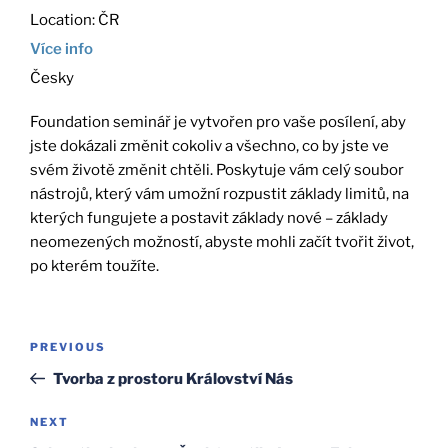
Location:
ČR
Více info
Česky
Foundation seminář je vytvořen pro vaše posílení, aby
jste dokázali změnit cokoliv a všechno, co by jste ve
svém životě změnit chtěli. Poskytuje vám celý soubor
nástrojů, který vám umožní rozpustit základy limitů, na
kterých fungujete a postavit základy nové – základy
neomezených možností, abyste mohli začít tvořit život,
po kterém toužíte.
Post
Previous
PREVIOUS
navigation
Post
Tvorba z prostoru Království Nás
Next
NEXT