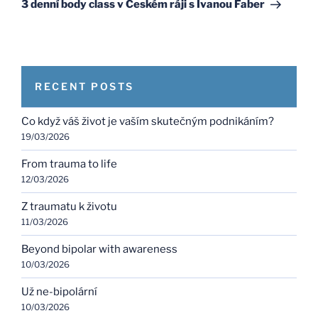
Post
3 denní body class v Českém ráji s Ivanou Faber
RECENT POSTS
Co když váš život je vaším skutečným podnikáním?
19/03/2026
From trauma to life
12/03/2026
Z traumatu k životu
11/03/2026
Beyond bipolar with awareness
10/03/2026
Už ne-bipolární
10/03/2026