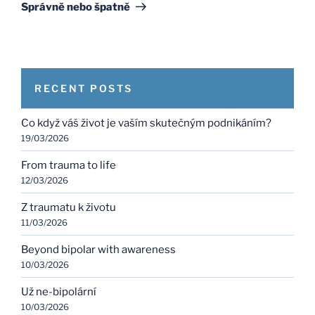
Post
Správně nebo špatně
RECENT POSTS
Co když váš život je vaším skutečným podnikáním?
19/03/2026
From trauma to life
12/03/2026
Z traumatu k životu
11/03/2026
Beyond bipolar with awareness
10/03/2026
Už ne-bipolární
10/03/2026