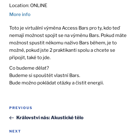
Location:
ONLINE
More info
Toto je virtuální výměna Access Bars pro ty, kdo teď
nemají možnost spojit se na výměnu Bars. Pokud máte
možnost spustit někomu naživo Bars během, je to
možné, pokud jste 2 praktikanti spolu a chcete se
připojit, také to jde.
Co budeme dělat?
Budeme si spouštět vlastní Bars.
Bude možno pokládat otázky a čistit energii.
Post
Previous
PREVIOUS
navigation
Post
Království nás: Akustické tělo
Next
NEXT