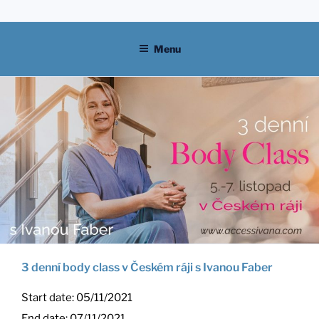
Skip
to
content
Menu
3 denní body class v Českém ráji s Ivanou Faber
Start date:
05/11/2021
End date:
07/11/2021