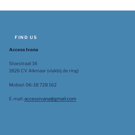
FIND US
Access Ivana
Sloestraat 16
1826 CV Alkmaar (vlakbij de ring)
Mobiel: 06-18 728 162
E-mail:
accessivana@gmail.com