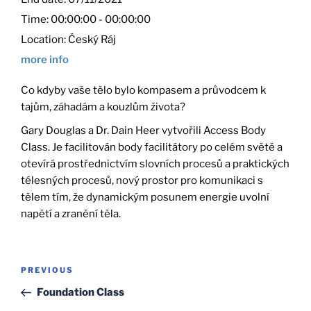
Time:
00:00:00 - 00:00:00
Location:
Český Ráj
more info
Co kdyby vaše tělo bylo kompasem a průvodcem k
tajům, záhadám a kouzlům života?
Gary Douglas a Dr. Dain Heer vytvořili Access Body
Class. Je facilitován body facilitátory po celém světě a
otevírá prostřednictvím slovních procesů a praktických
télesných procesů, nový prostor pro komunikaci s
tělem tím, že dynamickým posunem energie uvolní
napětí a zranění těla.
Post
Previous
PREVIOUS
navigation
Post
Foundation Class