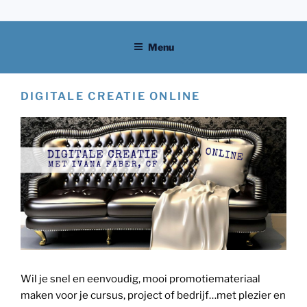
Skip
to
content
Menu
DIGITALE CREATIE ONLINE
Wil je snel en eenvoudig, mooi promotiemateriaal
maken voor je cursus, project of bedrijf…met plezier en