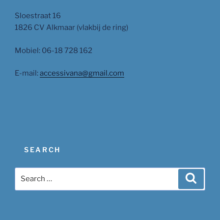
Sloestraat 16
1826 CV Alkmaar (vlakbij de ring)
Mobiel: 06-18 728 162
E-mail:
accessivana@gmail.com
SEARCH
Search
Search
for: