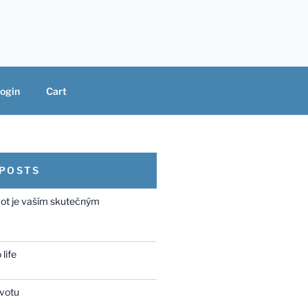
ogin
Cart
 POSTS
vot je vaším skutečným
life
ivotu