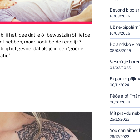
Beyond bipolar
10/03/2026
Už ne-bipolární
10/03/2026
b jij het idee dat je óf bewustzijn óf liefde
nt hebben, maar nooit beide tegelijk?
Holandsko v pa
b jij het gevoel dat als je in een 'goede
08/03/2025
latie'
Vesmír je bore
04/03/2025
Expanze přijím
06/11/2024
Péče a přijímán
06/01/2024
Mít pravdu ne
26/12/2023
You can either b
26/12/2023