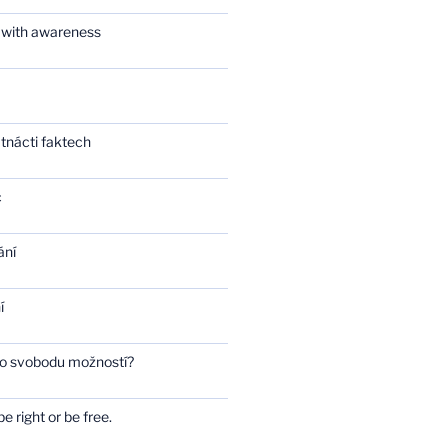
 with awareness
tnácti faktech
c
ání
í
bo svobodu možností?
e right or be free.