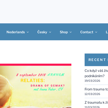
Nederlands
Česky
Shop
Contact
L
RECENT
Co když váš ži
podnikáním?
19/03/2026
From trauma to 
12/03/2026
Z traumatu k ž
11/03/2026