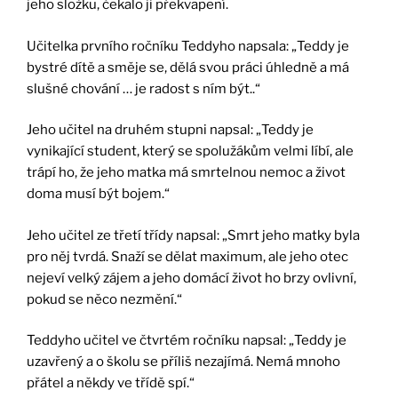
jeho složku, čekalo ji překvapení.
Učitelka prvního ročníku Teddyho napsala: „Teddy je
bystré dítě a směje se, dělá svou práci úhledně a má
slušné chování … je radost s ním být..“
Jeho učitel na druhém stupni napsal: „Teddy je
vynikající student, který se spolužákům velmi líbí, ale
trápí ho, že jeho matka má smrtelnou nemoc a život
doma musí být bojem.“
Jeho učitel ze třetí třídy napsal: „Smrt jeho matky byla
pro něj tvrdá. Snaží se dělat maximum, ale jeho otec
nejeví velký zájem a jeho domácí život ho brzy ovlivní,
pokud se něco nezmění.“
Teddyho učitel ve čtvrtém ročníku napsal: „Teddy je
uzavřený a o školu se příliš nezajímá. Nemá mnoho
přátel a někdy ve třídě spí.“