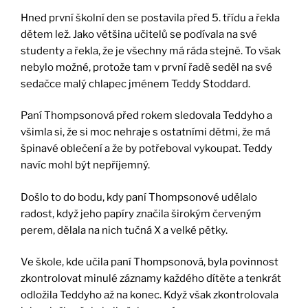
Hned první školní den se postavila před 5. třídu a řekla
dětem lež. Jako většina učitelů se podívala na své
studenty a řekla, že je všechny má ráda stejně. To však
nebylo možné, protože tam v první řadě seděl na své
sedačce malý chlapec jménem Teddy Stoddard.
Paní Thompsonová před rokem sledovala Teddyho a
všimla si, že si moc nehraje s ostatními dětmi, že má
špinavé oblečení a že by potřeboval vykoupat. Teddy
navíc mohl být nepříjemný.
Došlo to do bodu, kdy paní Thompsonové udělalo
radost, když jeho papíry značila širokým červeným
perem, dělala na nich tučná X a velké pětky.
Ve škole, kde učila paní Thompsonová, byla povinnost
zkontrolovat minulé záznamy každého dítěte a tenkrát
odložila Teddyho až na konec. Když však zkontrolovala