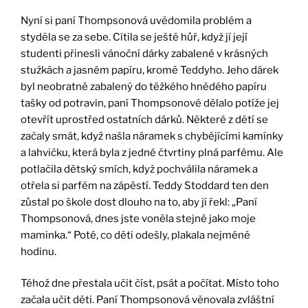
Nyní si paní Thompsonová uvědomila problém a
styděla se za sebe. Cítila se ještě hůř, když jí její
studenti přinesli vánoční dárky zabalené v krásných
stužkách a jasném papíru, kromě Teddyho. Jeho dárek
byl neobratně zabalený do těžkého hnědého papíru
tašky od potravin, paní Thompsonové dělalo potíže jej
otevřít uprostřed ostatních dárků. Některé z dětí se
začaly smát, když našla náramek s chybějícími kamínky
a lahvičku, která byla z jedné čtvrtiny plná parfému. Ale
potlačila dětský smích, když pochválila náramek a
otřela si parfém na zápěstí. Teddy Stoddard ten den
zůstal po škole dost dlouho na to, aby jí řekl: „Paní
Thompsonová, dnes jste voněla stejně jako moje
maminka.“ Poté, co děti odešly, plakala nejméně
hodinu.
Téhož dne přestala učit číst, psát a počítat. Místo toho
začala učit děti. Paní Thompsonová věnovala zvláštní