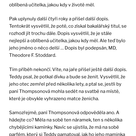
oblíbená učitelka, jakou kdy v životě měl.
Pak uplynuly další čtyři roky a přišel další dopis.
Tentokrát vysvětlil, že poté, co získal bakalářský titul, se
rozhodl jít trochu dále. Dopis vysvětlil, že je stále
nejlepší a oblíbená učitelka, jakou kdy měl. Ale teď bylo
jeho jméno o něco delší … Dopis byl podepsán, MD,
Theodore F. Stoddard.
Tím příběh nekončí. Víte, na jaře přišel ještě další dopis.
Teddy psal, že potkal dívku a bude se ženit. Vysvětlil, že
jeho otec zemřel před několika lety, a ptal se, jestli by
paní Thompsonová mohla sedět na svatbě na místě,
které je obvykle vyhrazeno matce ženicha.
Samozřejmě, paní Thompsonová odpověděla ano. A
hádejte co? Měla na sobě ten náramek, ten s několika
chybějícími kamínky. Navíc se ujistila, že má na sobě
parfém, který si Teddy pamatoval, jak ho jeho maminka