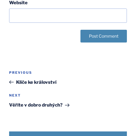
Website
Post
Previous
PREVIOUS
navigation
Post
Klíče ke království
Next
NEXT
Post
Věříte v dobro druhých?