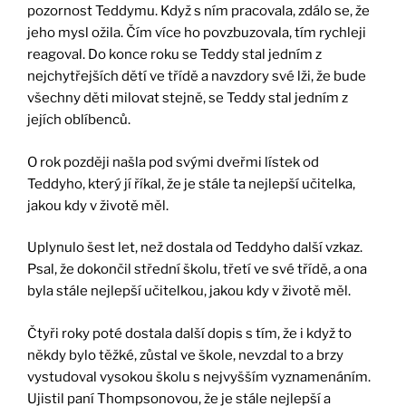
pozornost Teddymu. Když s ním pracovala, zdálo se, že
jeho mysl ožila. Čím více ho povzbuzovala, tím rychleji
reagoval. Do konce roku se Teddy stal jedním z
nejchytřejších dětí ve třídě a navzdory své lži, že bude
všechny děti milovat stejně, se Teddy stal jedním z
jejích oblíbenců.
O rok později našla pod svými dveřmi lístek od
Teddyho, který jí říkal, že je stále ta nejlepší učitelka,
jakou kdy v životě měl.
Uplynulo šest let, než dostala od Teddyho další vzkaz.
Psal, že dokončil střední školu, třetí ve své třídě, a ona
byla stále nejlepší učitelkou, jakou kdy v životě měl.
Čtyři roky poté dostala další dopis s tím, že i když to
někdy bylo těžké, zůstal ve škole, nevzdal to a brzy
vystudoval vysokou školu s nejvyšším vyznamenáním.
Ujistil paní Thompsonovou, že je stále nejlepší a