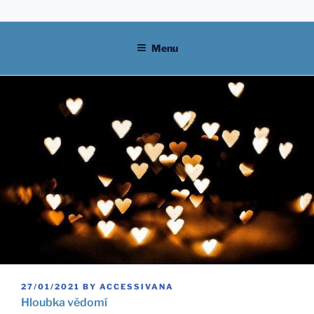
Skip
to
content
Menu
POSTED
27/01/2021
BY
ACCESSIVANA
ON
Hloubka vědomí