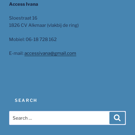
Access Ivana
Sloestraat 16
1826 CV Alkmaar (vlakbij de ring)
Mobiel: 06-18 728 162
E-mail:
accessivana@gmail.com
SEARCH
Search
Search
for: